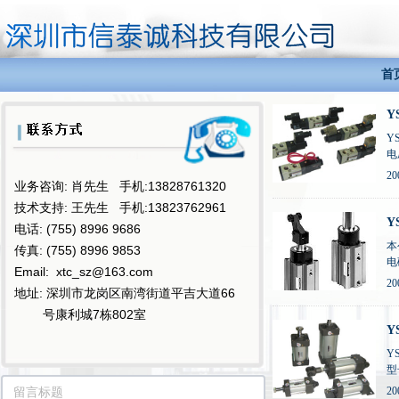
首
Y
Y
电
接
20
业务咨询: 肖先生 手机:13828761320
大
技术支持: 王先生 手机:13823762961
Y
电话: (755) 8996 9686
本
传真: (755) 8996 9853
电
Email: xtc_sz@163.com
标
20
地址: 深圳市龙岗区南湾街道平吉大道66
号康利城7栋802室
Y
Y
型
库
20