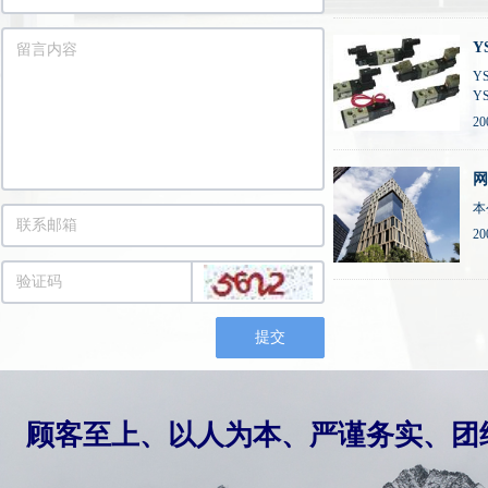
特
Y
Y
YS
YS
20
现
网
本
20
提交
顾客至上、以人为本、严谨务实、团